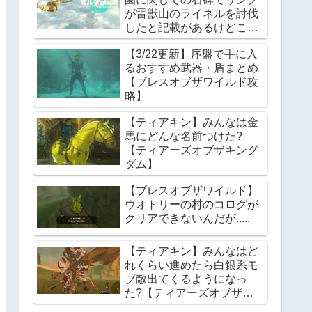
が雷獣山のライネルを討伐
したと記載があるけどこれ
っていつの話?【ティアー
【3/22更新】序盤で手に入
ズオブザキングダム】
るおすすめ武器・盾まとめ
【ブレスオブザワイルド攻
略】
【ティアキン】みんなは金
馬にどんな名前つけた?
【ティアーズオブザキング
ダム】
【ブレスオブザワイルド】
ウオトリーの村のコログが
クリアできないんだが.....
【ティアキン】みんなはど
れくらい進めたら白銀系モ
ブ敵出てくるようになっ
た?【ティアーズオブザキ
ングダム】