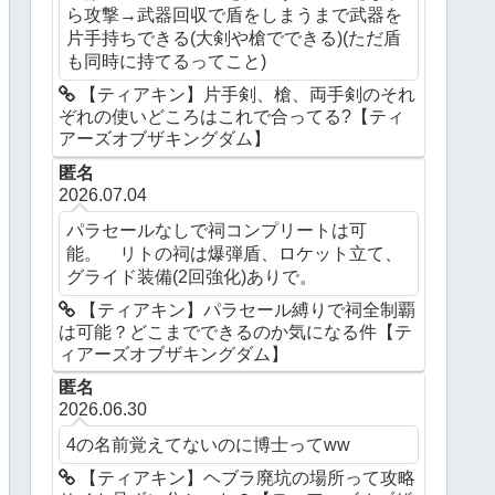
ら攻撃→武器回収で盾をしまうまで武器を
片手持ちできる(大剣や槍でできる)(ただ盾
も同時に持てるってこと)
【ティアキン】片手剣、槍、両手剣のそれ
ぞれの使いどころはこれで合ってる?【ティ
アーズオブザキングダム】
匿名
2026.07.04
パラセールなしで祠コンプリートは可
能。 リトの祠は爆弾盾、ロケット立て、
グライド装備(2回強化)ありで。
【ティアキン】パラセール縛りで祠全制覇
は可能？どこまでできるのか気になる件【テ
ィアーズオブザキングダム】
匿名
2026.06.30
4の名前覚えてないのに博士ってww
【ティアキン】ヘブラ廃坑の場所って攻略