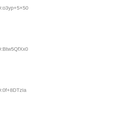
ID:o3yp+5×50
ID:Btw5QfXx0
D:0f+8DTzIa