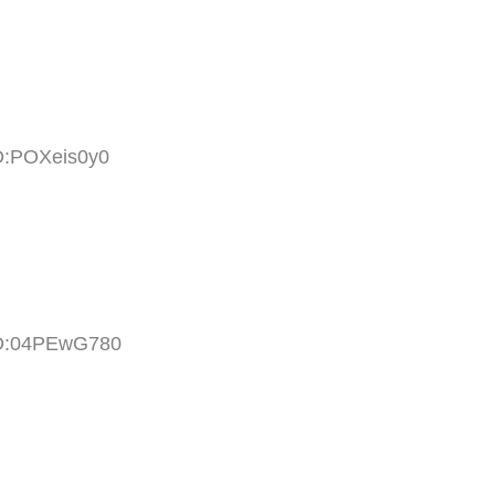
ID:POXeis0y0
ID:04PEwG780