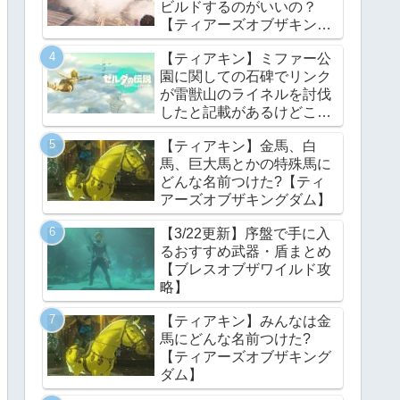
ビルドするのがいいの？
【ティアーズオブザキング
ダム】
【ティアキン】ミファー公
園に関しての石碑でリンク
が雷獣山のライネルを討伐
したと記載があるけどこれ
っていつの話?【ティアー
【ティアキン】金馬、白
ズオブザキングダム】
馬、巨大馬とかの特殊馬に
どんな名前つけた?【ティ
アーズオブザキングダム】
【3/22更新】序盤で手に入
るおすすめ武器・盾まとめ
【ブレスオブザワイルド攻
略】
【ティアキン】みんなは金
馬にどんな名前つけた?
【ティアーズオブザキング
ダム】