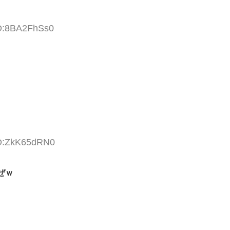
ID:8BA2FhSs0
ID:ZkK65dRN0
ぜｗ