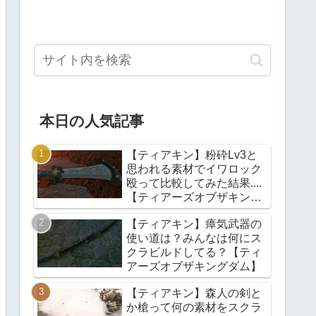
本日の人気記事
【ティアキン】粉砕Lv3と
思われる素材でイワロック
殴って比較してみた結果....
【ティアーズオブザキング
ダム】
【ティアキン】瘴気武器の
使い道は？みんなは何にス
クラビルドしてる？【ティ
アーズオブザキングダム】
【ティアキン】森人の剣と
か槍って何の素材をスクラ