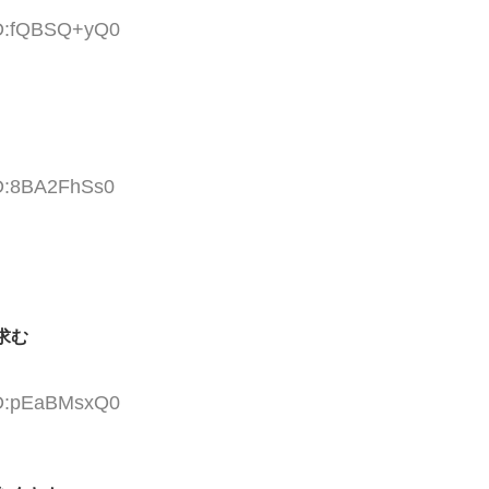
ID:fQBSQ+yQ0
ID:8BA2FhSs0
求む
ID:pEaBMsxQ0