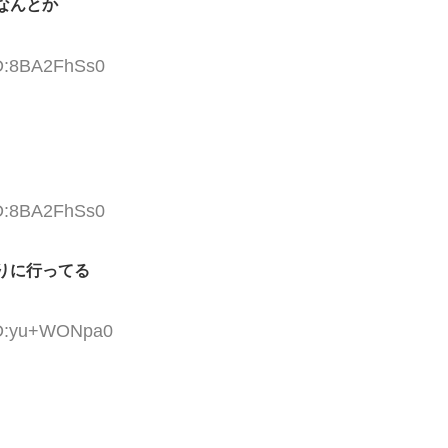
なんとか
ID:8BA2FhSs0
ID:8BA2FhSs0
りに行ってる
 ID:yu+WONpa0