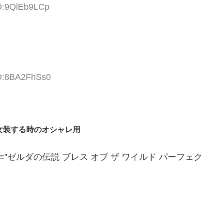
ID:9QlEb9LCp
ID:8BA2FhSs0
女装する時のオシャレ用
=”JP” title=”ゼルダの伝説 ブレス オブ ザ ワイルド パーフェク