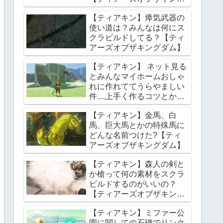
ダム】
【ティアキン】瘴気武器の
使い道は？みんなは何にス
クラビルドしてる？【ティ
アーズオブザキングダム】
【ティアキン】 ネット見る
とみんなマイホームおしゃ
れに作れててうらやましい
件....上手く作るコツとかあ
る？【ティアーズオブザキ
【ティアキン】金馬、白
ングダム】
馬、巨大馬とかの特殊馬に
どんな名前つけた?【ティ
アーズオブザキングダム】
【ティアキン】森人の剣と
か槍って何の素材をスクラ
ビルドするのがいいの？
【ティアーズオブザキング
ダム】
【ティアキン】ミファー公
園に関しての石碑でリンク