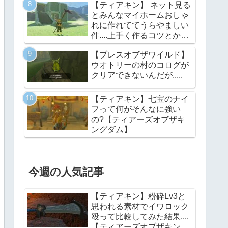
【ティアキン】 ネット見る
とみんなマイホームおしゃ
れに作れててうらやましい
件....上手く作るコツとかあ
る？【ティアーズオブザキ
【ブレスオブザワイルド】
ングダム】
ウオトリーの村のコログが
クリアできないんだが.....
【ティアキン】七宝のナイ
フって何がそんなに強い
の?【ティアーズオブザキ
ングダム】
今週の人気記事
【ティアキン】粉砕Lv3と
思われる素材でイワロック
殴って比較してみた結果....
【ティアーズオブザキング