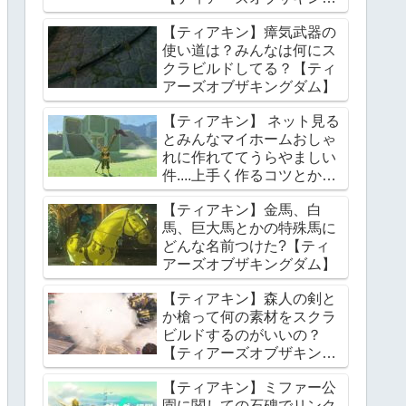
ダム】
【ティアキン】瘴気武器の
使い道は？みんなは何にス
クラビルドしてる？【ティ
アーズオブザキングダム】
【ティアキン】 ネット見る
とみんなマイホームおしゃ
れに作れててうらやましい
件....上手く作るコツとかあ
る？【ティアーズオブザキ
【ティアキン】金馬、白
ングダム】
馬、巨大馬とかの特殊馬に
どんな名前つけた?【ティ
アーズオブザキングダム】
【ティアキン】森人の剣と
か槍って何の素材をスクラ
ビルドするのがいいの？
【ティアーズオブザキング
ダム】
【ティアキン】ミファー公
園に関しての石碑でリンク