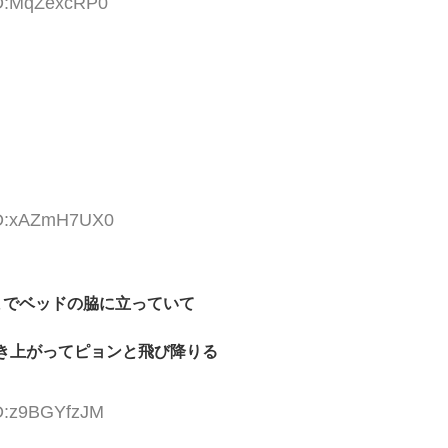
ID:MqZexcRP0
 ID:xAZmH7UX0
までベッドの脇に立っていて
き上がってピョンと飛び降りる
ID:z9BGYfzJM