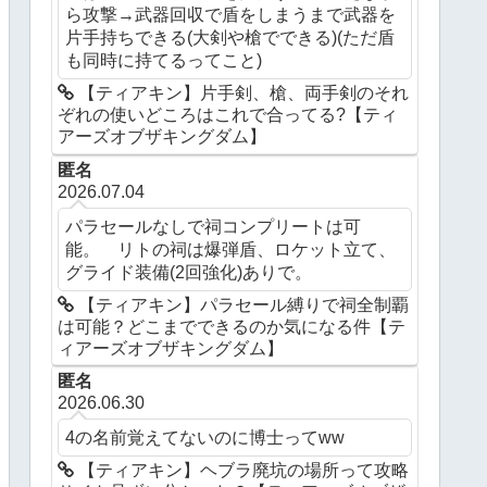
ら攻撃→武器回収で盾をしまうまで武器を
片手持ちできる(大剣や槍でできる)(ただ盾
も同時に持てるってこと)
【ティアキン】片手剣、槍、両手剣のそれ
ぞれの使いどころはこれで合ってる?【ティ
アーズオブザキングダム】
匿名
2026.07.04
パラセールなしで祠コンプリートは可
能。 リトの祠は爆弾盾、ロケット立て、
グライド装備(2回強化)ありで。
【ティアキン】パラセール縛りで祠全制覇
は可能？どこまでできるのか気になる件【テ
ィアーズオブザキングダム】
匿名
2026.06.30
4の名前覚えてないのに博士ってww
【ティアキン】ヘブラ廃坑の場所って攻略