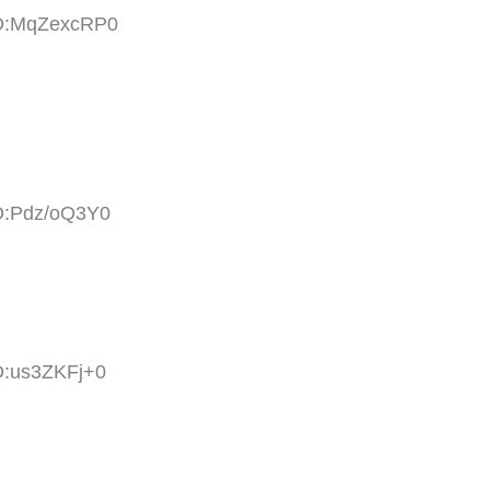
ID:MqZexcRP0
ID:Pdz/oQ3Y0
D:us3ZKFj+0