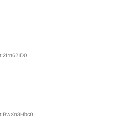
D:2Irn62ID0
ID:BwXn3Hbc0