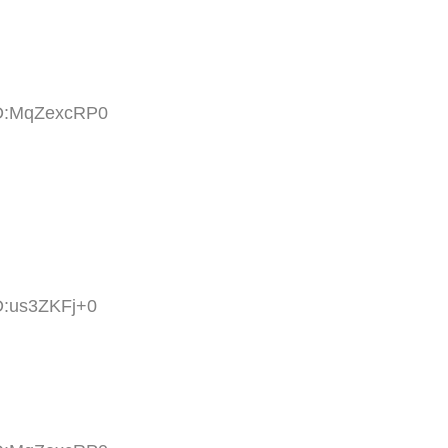
ID:MqZexcRP0
D:us3ZKFj+0