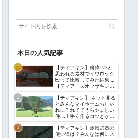
本日の人気記事
【ティアキン】粉砕Lv3と
思われる素材でイワロック
殴って比較してみた結果....
【ティアーズオブザキング
ダム】
【ティアキン】 ネット見る
とみんなマイホームおしゃ
れに作れててうらやましい
件....上手く作るコツとかあ
る？【ティアーズオブザキ
【ティアキン】瘴気武器の
ングダム】
使い道は？みんなは何にス