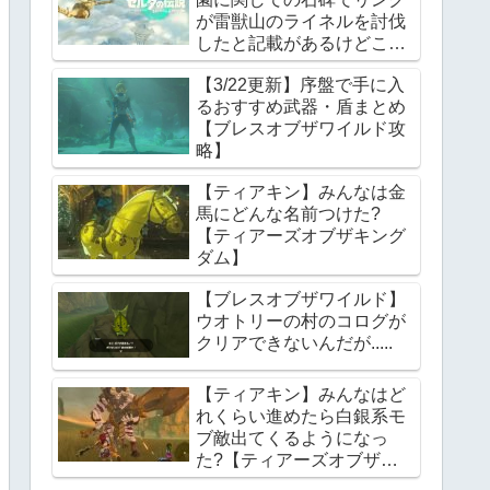
が雷獣山のライネルを討伐
したと記載があるけどこれ
っていつの話?【ティアー
【3/22更新】序盤で手に入
ズオブザキングダム】
るおすすめ武器・盾まとめ
【ブレスオブザワイルド攻
略】
【ティアキン】みんなは金
馬にどんな名前つけた?
【ティアーズオブザキング
ダム】
【ブレスオブザワイルド】
ウオトリーの村のコログが
クリアできないんだが.....
【ティアキン】みんなはど
れくらい進めたら白銀系モ
ブ敵出てくるようになっ
た?【ティアーズオブザキ
ングダム】