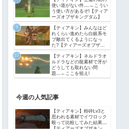
ズオブザキングダム】
使い道がない件.....←こうい
う使い方があるぞ!【ティア
ーズオブザキングダム】
【ティアキン】みんなはど
れくらい進めたら白銀系モ
ブ敵出てくるようになっ
た?【ティアーズオブザキ
ングダム】
【ティアキン】ネルドラオ
ルドラなどの龍素材で牙が
どうしても取れない問
題....←ここを狙え!
今週の人気記事
【ティアキン】粉砕Lv3と
思われる素材でイワロック
殴って比較してみた結果....
【ティアーズオブザキング