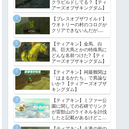
クラビルドしてる？【ティ
アーズオブザキングダム】
【ブレスオブザワイルド】
ウオトリーの村のコログが
クリアできないんだが.....
【ティアキン】金馬、白
馬、巨大馬とかの特殊馬に
どんな名前つけた?【ティ
アーズオブザキングダム】
【ティアキン】祠最難関は
「はまるかたち」で異論な
いか？【ティアーズオブザ
キングダム】
【ティアキン】ミファー公
園に関しての石碑でリンク
が雷獣山のライネルを討伐
したと記載があるけどこれ
っていつの話?【ティアー
【ティアキン】土遁の術の