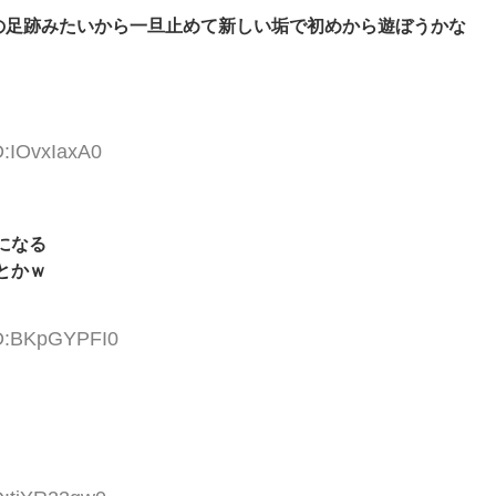
での足跡みたいから一旦止めて新しい垢で初めから遊ぼうかな
D:IOvxIaxA0
になる
とかｗ
ID:BKpGYPFI0