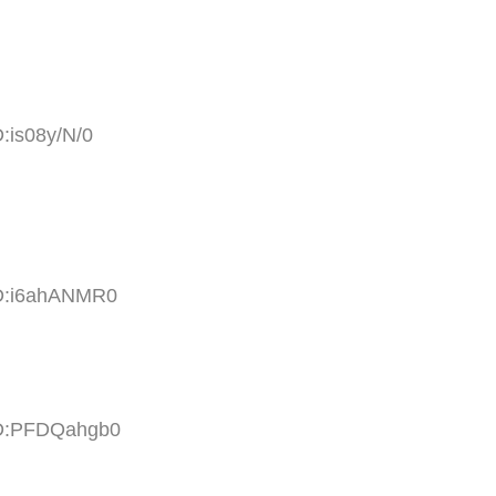
:is08y/N/0
ID:i6ahANMR0
ID:PFDQahgb0