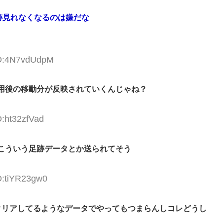
跡見れなくなるのは嫌だな
ID:4N7vdUdpM
用後の移動分が反映されていくんじゃね？
D:ht32zfVad
こういう足跡データとか送られてそう
D:tiYR23gw0
クリアしてるようなデータでやってもつまらんしコレどうし