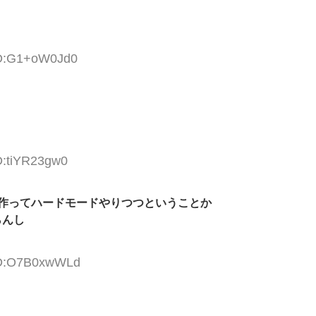
ID:G1+oW0Jd0
D:tiYR23gw0
タ作ってハードモードやりつつということか
らんし
 ID:O7B0xwWLd