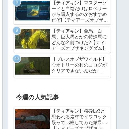
【ティアキン】マスターソ
ードと白竜だけはロベリー
から購入するのがおすすめ
だぞ!【ティアーズオブザキ
ングダム】
【ティアキン】金馬、白
馬、巨大馬とかの特殊馬に
どんな名前つけた?【ティ
アーズオブザキングダム】
【ブレスオブザワイルド】
ウオトリーの村のコログが
クリアできないんだが.....
今週の人気記事
【ティアキン】粉砕Lv3と
思われる素材でイワロック
殴って比較してみた結果....
【ティアーズオブザキング