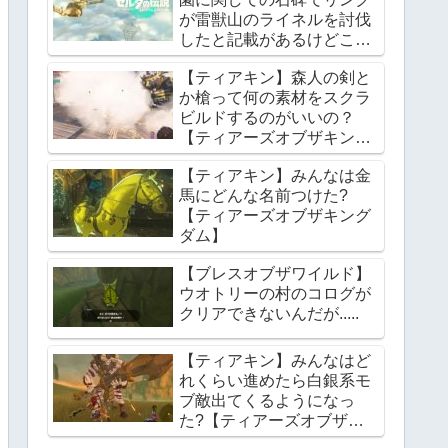
が雷獣山のライネルを討伐
したと記載があるけどこれ
っていつの話?【ティアー
【ティアキン】森人の剣と
ズオブザキングダム】
か槍って何の素材をスクラ
ビルドするのがいいの？
【ティアーズオブザキング
ダム】
【ティアキン】みんなは金
馬にどんな名前つけた?
【ティアーズオブザキング
ダム】
【ブレスオブザワイルド】
ウオトリーの村のコログが
クリアできないんだが.....
【ティアキン】みんなはど
れくらい進めたら白銀系モ
ブ敵出てくるようになっ
た?【ティアーズオブザキ
ングダム】