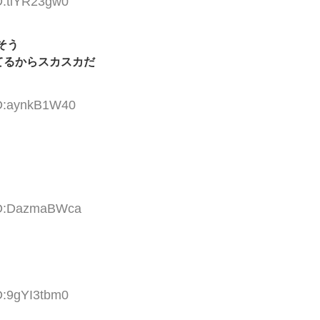
D:tiYR23gw0
そう
てるからスカスカだ
ID:aynkB1W40
 ID:DazmaBWca
D:9gYI3tbm0