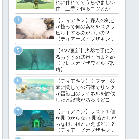
れに作れててうらやましい
件....上手く作るコツとかあ
る？【ティアーズオブザキ
【ティアキン】森人の剣と
ングダム】
か槍って何の素材をスクラ
ビルドするのがいいの？
【ティアーズオブザキング
ダム】
【3/22更新】序盤で手に入
るおすすめ武器・盾まとめ
【ブレスオブザワイルド攻
略】
【ティアキン】ミファー公
園に関しての石碑でリンク
が雷獣山のライネルを討伐
したと記載があるけどこれ
っていつの話?【ティアー
【ティアキン】ラスト１個
ズオブザキングダム】
が見つからない!見落としが
ちな根、祠といえばどこ？
【ティアーズオブザキング
ダム】