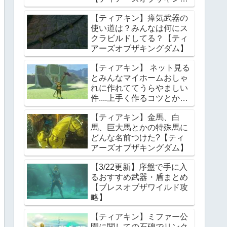
ダム】
【ティアキン】瘴気武器の
使い道は？みんなは何にス
クラビルドしてる？【ティ
アーズオブザキングダム】
【ティアキン】 ネット見る
とみんなマイホームおしゃ
れに作れててうらやましい
件....上手く作るコツとかあ
る？【ティアーズオブザキ
【ティアキン】金馬、白
ングダム】
馬、巨大馬とかの特殊馬に
どんな名前つけた?【ティ
アーズオブザキングダム】
【3/22更新】序盤で手に入
るおすすめ武器・盾まとめ
【ブレスオブザワイルド攻
略】
【ティアキン】ミファー公
園に関しての石碑でリンク