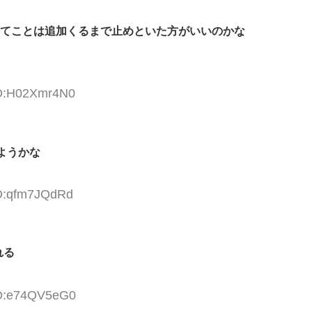
録ってことは追加くるまで止めといた方がいいのかな
ID:H02Xmr4N0
ようかな
ID:qfm7JQdRd
れる
ID:e74QV5eG0