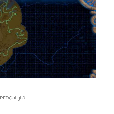
D:PFDQahgb0