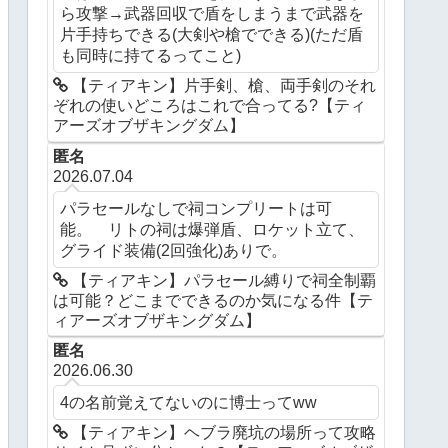
ら攻撃→武器回収で盾をしまうまで武器を
片手持ちできる(大剣や槍でできる)(ただ盾
も同時に持てるってこと)
【ティアキン】片手剣、槍、両手剣のそれ
ぞれの使いどころはこれで合ってる?【ティ
アーズオブザキングダム】
匿名
2026.07.04
パラセールなしで祠コンプリートは可
能。 リトの祠は爆弾盾、ロケット立て、
グライド装備(2回強化)ありで。
【ティアキン】パラセール縛りで祠全制覇
は可能？どこまでできるのか気になる件【テ
ィアーズオブザキングダム】
匿名
2026.06.30
4の名前覚えてないのに博士ってww
【ティアキン】ヘブラ廃坑の場所って攻略