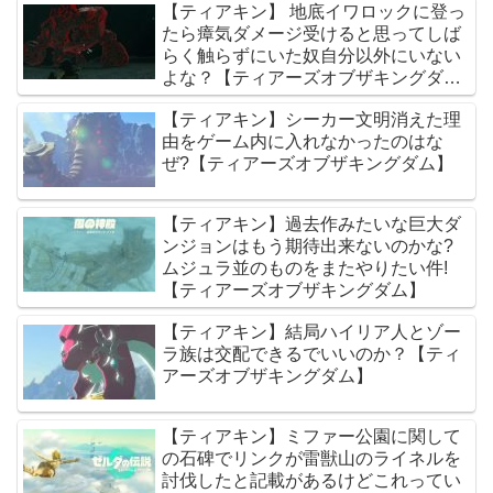
【ティアキン】 地底イワロックに登っ
たら瘴気ダメージ受けると思ってしば
らく触らずにいた奴自分以外にいない
よな？【ティアーズオブザキングダ
ム】
【ティアキン】シーカー文明消えた理
由をゲーム内に入れなかったのはな
ぜ?【ティアーズオブザキングダム】
【ティアキン】過去作みたいな巨大ダ
ンジョンはもう期待出来ないのかな?
ムジュラ並のものをまたやりたい件!
【ティアーズオブザキングダム】
【ティアキン】結局ハイリア人とゾー
ラ族は交配できるでいいのか？【ティ
アーズオブザキングダム】
【ティアキン】ミファー公園に関して
の石碑でリンクが雷獣山のライネルを
討伐したと記載があるけどこれってい