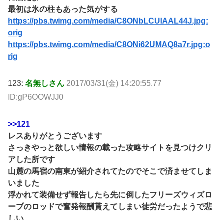
最初は氷の柱もあった気がする
https://pbs.twimg.com/media/C8ONbLCUIAAL44J.jpg:
orig
https://pbs.twimg.com/media/C8ONi62UMAQ8a7r.jpg:o
rig
123:
名無しさん
2017/03/31(金) 14:20:55.77
ID:gP6OOWJJ0
>>121
レスありがとうございます
さっきやっと欲しい情報の載った攻略サイトを見つけクリ
アした所です
山麓の馬宿の南東が紹介されてたのでそこで済ませてしま
いました
浮かれて装備せず報告したら先に倒したフリーズウィズロ
ーブのロッドで奮発報酬貰えてしまい徒労だったようで悲
しい