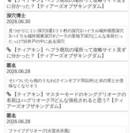
【ティアキン】ヘブラ廃坑の場所って攻略サイト見ず
に分かった？【ティアーズオブザキングダム】
深穴博士
2026.06.30
見つかりにくい深穴5選1リト村の深穴2ハイラル城外堀西深穴
3ハイラル城外堀東深穴4ゾーラの里地下深穴(こんな名前だっ
たっけ?)5井戸の中にある深穴
【ティアキン】ヘブラ廃坑の場所って攻略サイト見ず
に分かった？【ティアーズオブザキングダム】
匿名
2026.06.28
そいついたら他のうちわ(クインギブド羽以外)と水の実とか意
味なくなりそう
【ティアキン】マスターモードのキンググリオークの
名前は○○グリオーク?!どんな強化されると思う?【ティ
アーズオブザキングダム】
匿名
2026.06.28
ファイブグリオーグ(火雷水氷風)