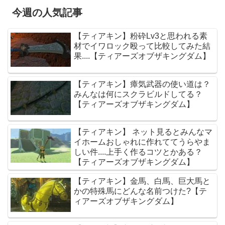
今週の人気記事
【ティアキン】粉砕Lv3と思われる素
材でイワロック殴って比較してみた結
果....【ティアーズオブザキングダム】
【ティアキン】瘴気武器の使い道は？
みんなは何にスクラビルドしてる？
【ティアーズオブザキングダム】
【ティアキン】 ネット見るとみんなマ
イホームおしゃれに作れててうらやま
しい件....上手く作るコツとかある？
【ティアーズオブザキングダム】
【ティアキン】金馬、白馬、巨大馬と
かの特殊馬にどんな名前つけた?【テ
ィアーズオブザキングダム】