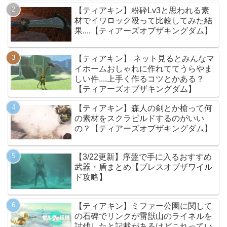
【ティアキン】粉砕Lv3と思われる素
材でイワロック殴って比較してみた結
果....【ティアーズオブザキングダム】
【ティアキン】 ネット見るとみんなマ
イホームおしゃれに作れててうらやま
しい件....上手く作るコツとかある？
【ティアーズオブザキングダム】
【ティアキン】森人の剣とか槍って何
の素材をスクラビルドするのがいい
の？【ティアーズオブザキングダム】
【3/22更新】序盤で手に入るおすすめ
武器・盾まとめ【ブレスオブザワイル
ド攻略】
【ティアキン】ミファー公園に関して
の石碑でリンクが雷獣山のライネルを
討伐したと記載があるけどこれってい