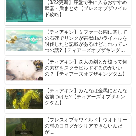
【3/22更新】序盤で手に入るおすすめ
武器・盾まとめ【ブレスオブザワイル
ド攻略】
【ティアキン】ミファー公園に関して
の石碑でリンクが雷獣山のライネルを
討伐したと記載があるけどこれってい
つの話?【ティアーズオブザキングダ
ム】
【ティアキン】森人の剣とか槍って何
の素材をスクラビルドするのがいい
の？【ティアーズオブザキングダム】
【ティアキン】みんなは金馬にどんな
名前つけた?【ティアーズオブザキン
グダム】
【ブレスオブザワイルド】ウオトリー
の村のコログがクリアできないんだ
が.....