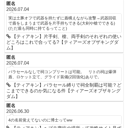
匿名
2026.07.04
実は土豚オフで武器を持たずに盾構えながら攻撃→武器回収
で盾をしまうまで武器を片手持ちできる(大剣や槍でできる)
(ただ盾も同時に持てるってこと)
【ティアキン】片手剣、槍、両手剣のそれぞれの使い
どころはこれで合ってる?【ティアーズオブザキングダ
ム】
匿名
2026.07.04
パラセールなしで祠コンプリートは可能。 リトの祠は爆弾
盾、ロケット立て、グライド装備(2回強化)ありで。
【ティアキン】パラセール縛りで祠全制覇は可能？ど
こまでできるのか気になる件【ティアーズオブザキング
ダム】
匿名
2026.06.30
4の名前覚えてないのに博士ってww