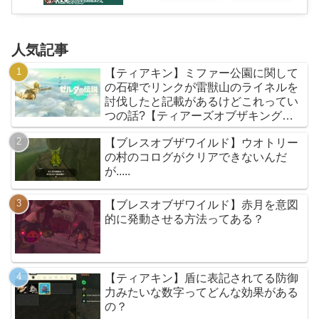
人気記事
【ティアキン】ミファー公園に関して
の石碑でリンクが雷獣山のライネルを
討伐したと記載があるけどこれってい
つの話?【ティアーズオブザキングダ
ム】
【ブレスオブザワイルド】ウオトリー
の村のコログがクリアできないんだ
が.....
【ブレスオブザワイルド】赤月を意図
的に発動させる方法ってある？
【ティアキン】盾に表記されてる防御
力みたいな数字ってどんな効果がある
の？