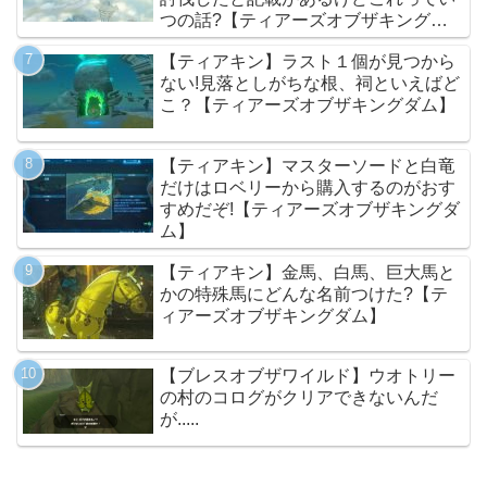
つの話?【ティアーズオブザキングダ
ム】
【ティアキン】ラスト１個が見つから
ない!見落としがちな根、祠といえばど
こ？【ティアーズオブザキングダム】
【ティアキン】マスターソードと白竜
だけはロベリーから購入するのがおす
すめだぞ!【ティアーズオブザキングダ
ム】
【ティアキン】金馬、白馬、巨大馬と
かの特殊馬にどんな名前つけた?【テ
ィアーズオブザキングダム】
【ブレスオブザワイルド】ウオトリー
の村のコログがクリアできないんだ
が.....