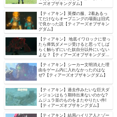
ーズオブザキングダム】
【ティアキン】英傑の服、2着あるっ
てだけならオープニングの場面は旧式
で良かった説【ティアーズオブザキン
グダム】
【ティアキン】 地底イワロックに登っ
たら瘴気ダメージ受けると思ってしば
らく触らずにいた奴自分以外にいない
よな？【ティアーズオブザキングダ
ム】
【ティアキン】シーカー文明消えた理
由をゲーム内に入れなかったのはな
ぜ?【ティアーズオブザキングダム】
【ティアキン】過去作みたいな巨大ダ
ンジョンはもう期待出来ないのかな?
ムジュラ並のものをまたやりたい件!
【ティアーズオブザキングダム】
【ティアキン】結局ハイリア人とゾー