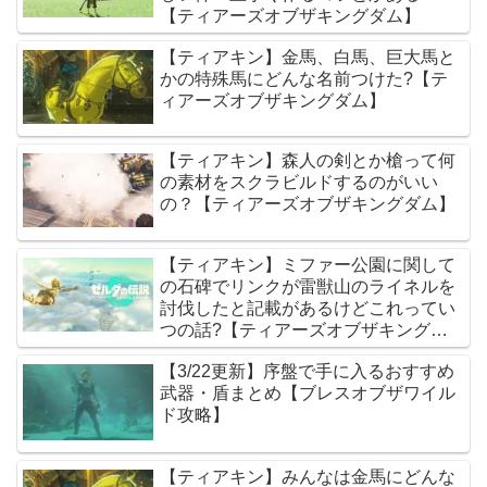
【ティアーズオブザキングダム】
【ティアキン】金馬、白馬、巨大馬と
かの特殊馬にどんな名前つけた?【テ
ィアーズオブザキングダム】
【ティアキン】森人の剣とか槍って何
の素材をスクラビルドするのがいい
の？【ティアーズオブザキングダム】
【ティアキン】ミファー公園に関して
の石碑でリンクが雷獣山のライネルを
討伐したと記載があるけどこれってい
つの話?【ティアーズオブザキングダ
ム】
【3/22更新】序盤で手に入るおすすめ
武器・盾まとめ【ブレスオブザワイル
ド攻略】
【ティアキン】みんなは金馬にどんな