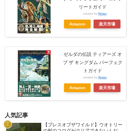
リートガイド
created by
Rinker
Amazon
楽天市場
ゼルダの伝説 ティアーズ オ
ブ ザ キングダム パーフェク
トガイド
created by
Rinker
Amazon
楽天市場
人気記事
【ブレスオブザワイルド】ウオトリー
の村のコログがクリアできないんだ