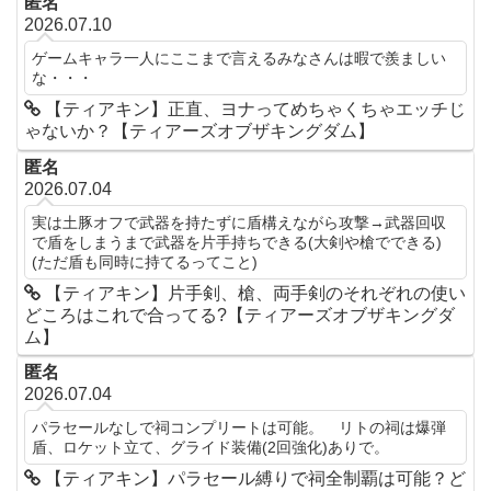
匿名
2026.07.10
ゲームキャラ一人にここまで言えるみなさんは暇で羨ましい
な・・・
【ティアキン】正直、ヨナってめちゃくちゃエッチじ
ゃないか？【ティアーズオブザキングダム】
匿名
2026.07.04
実は土豚オフで武器を持たずに盾構えながら攻撃→武器回収
で盾をしまうまで武器を片手持ちできる(大剣や槍でできる)
(ただ盾も同時に持てるってこと)
【ティアキン】片手剣、槍、両手剣のそれぞれの使い
どころはこれで合ってる?【ティアーズオブザキングダ
ム】
匿名
2026.07.04
パラセールなしで祠コンプリートは可能。 リトの祠は爆弾
盾、ロケット立て、グライド装備(2回強化)ありで。
【ティアキン】パラセール縛りで祠全制覇は可能？ど