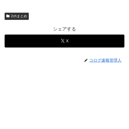
2chまとめ
シェアする
X
コログ速報管理人