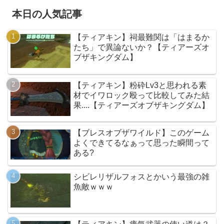
本日の人気記事
【ティアキン】祠最難関は「はまるか
たち」で異論ないか？【ティアーズオ
ブザキングダム】
【ティアキン】粉砕Lv3と思われる素
材でイワロック殴って比較してみた結
果....【ティアーズオブザキングダム】
【ブレスオブザワイルド】このゲーム
よくできてるなぁって思った瞬間って
ある?
シビレリザルフォスとかいう最強の雑
魚敵ｗｗｗ