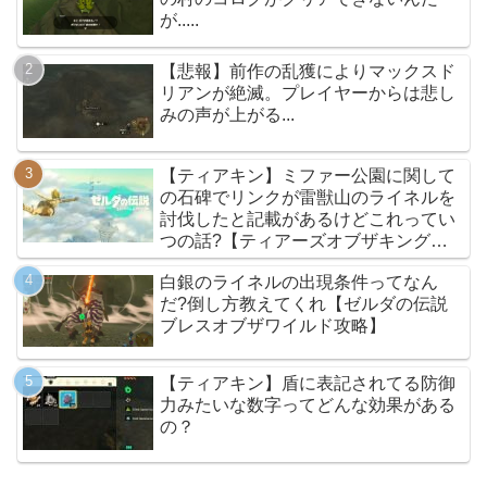
が.....
【悲報】前作の乱獲によりマックスド
リアンが絶滅。プレイヤーからは悲し
みの声が上がる...
【ティアキン】ミファー公園に関して
の石碑でリンクが雷獣山のライネルを
討伐したと記載があるけどこれってい
つの話?【ティアーズオブザキングダ
ム】
白銀のライネルの出現条件ってなん
だ?倒し方教えてくれ【ゼルダの伝説
ブレスオブザワイルド攻略】
【ティアキン】盾に表記されてる防御
力みたいな数字ってどんな効果がある
の？