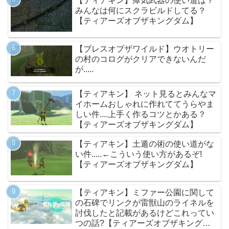
【ティアキン】瘴気武器の使い道は？
みんなは何にスクラビルドしてる？
【ティアーズオブザキングダム】
【ブレスオブザワイルド】ウオトリー
の村のコログがクリアできないんだ
が.....
【ティアキン】 ネット見るとみんなマ
イホームおしゃれに作れててうらやま
しい件....上手く作るコツとかある？
【ティアーズオブザキングダム】
【ティアキン】土遁の術の使い道がな
い件.....←こういう使い方があるぞ!
【ティアーズオブザキングダム】
【ティアキン】ミファー公園に関して
の石碑でリンクが雷獣山のライネルを
討伐したと記載があるけどこれってい
つの話?【ティアーズオブザキングダ