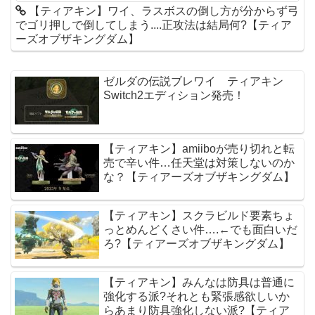
【ティアキン】ワイ、ラスボスの倒し方が分からず弓
でゴリ押しで倒してしまう....正攻法は結局何?【ティア
ーズオブザキングダム】
ゼルダの伝説ブレワイ ティアキン
Switch2エディション発売！
【ティアキン】amiiboが売り切れと転
売で辛い件…任天堂は対策しないのか
な？【ティアーズオブザキングダム】
【ティアキン】スクラビルド要素ちょ
っとめんどくさい件….←でも面白いだ
ろ?【ティアーズオブザキングダム】
【ティアキン】みんなは防具は普通に
強化する派?それとも緊張感欲しいか
らあまり防具強化しない派?【ティア