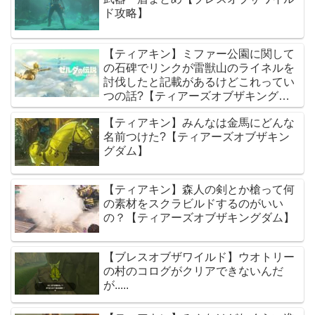
ド攻略】
【ティアキン】ミファー公園に関して
の石碑でリンクが雷獣山のライネルを
討伐したと記載があるけどこれってい
つの話?【ティアーズオブザキングダ
ム】
【ティアキン】みんなは金馬にどんな
名前つけた?【ティアーズオブザキン
グダム】
【ティアキン】森人の剣とか槍って何
の素材をスクラビルドするのがいい
の？【ティアーズオブザキングダム】
【ブレスオブザワイルド】ウオトリー
の村のコログがクリアできないんだ
が.....