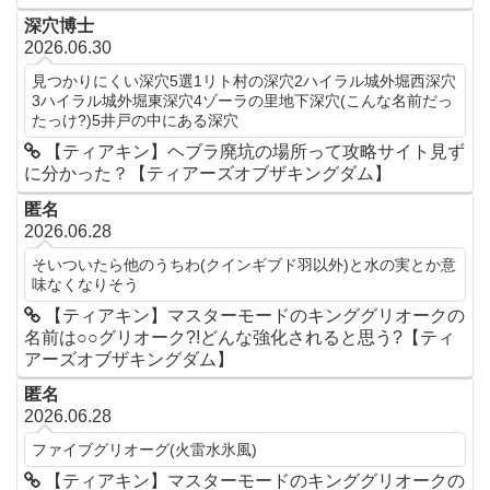
深穴博士
2026.06.30
見つかりにくい深穴5選1リト村の深穴2ハイラル城外堀西深穴
3ハイラル城外堀東深穴4ゾーラの里地下深穴(こんな名前だっ
たっけ?)5井戸の中にある深穴
【ティアキン】ヘブラ廃坑の場所って攻略サイト見ず
に分かった？【ティアーズオブザキングダム】
匿名
2026.06.28
そいついたら他のうちわ(クインギブド羽以外)と水の実とか意
味なくなりそう
【ティアキン】マスターモードのキンググリオークの
名前は○○グリオーク?!どんな強化されると思う?【ティ
アーズオブザキングダム】
匿名
2026.06.28
ファイブグリオーグ(火雷水氷風)
【ティアキン】マスターモードのキンググリオークの