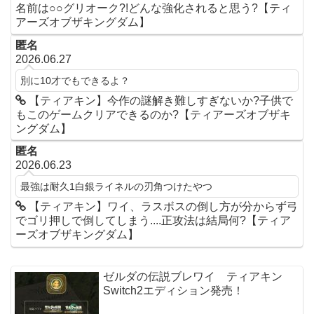
名前は○○グリオーク?!どんな強化されると思う?【ティ
アーズオブザキングダム】
匿名
2026.06.27
別に10才でもできるよ？
【ティアキン】今作の謎解き難しすぎないか?子供で
もこのゲームクリアできるのか?【ティアーズオブザキ
ングダム】
匿名
2026.06.23
最強は耐久1白銀ライネルの刃角つけたやつ
【ティアキン】ワイ、ラスボスの倒し方が分からず弓
でゴリ押しで倒してしまう....正攻法は結局何?【ティア
ーズオブザキングダム】
ゼルダの伝説ブレワイ ティアキン
Switch2エディション発売！