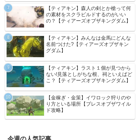
ム】
【ティアキン】森人の剣とか槍って何
の素材をスクラビルドするのがいい
の？【ティアーズオブザキングダム】
【ティアキン】みんなは金馬にどんな
名前つけた?【ティアーズオブザキン
グダム】
【ティアキン】ラスト１個が見つから
ない!見落としがちな根、祠といえばど
こ？【ティアーズオブザキングダム】
【金稼ぎ・金策】イワロック狩りのや
り方といる場所【ブレスオブザワイル
ド攻略】
今週の人気記事