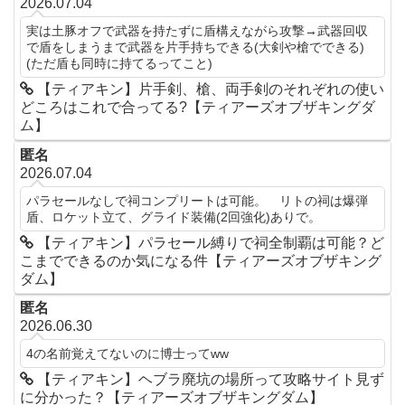
2026.07.04
実は土豚オフで武器を持たずに盾構えながら攻撃→武器回収
で盾をしまうまで武器を片手持ちできる(大剣や槍でできる)
(ただ盾も同時に持てるってこと)
【ティアキン】片手剣、槍、両手剣のそれぞれの使い
どころはこれで合ってる?【ティアーズオブザキングダ
ム】
匿名
2026.07.04
パラセールなしで祠コンプリートは可能。 リトの祠は爆弾
盾、ロケット立て、グライド装備(2回強化)ありで。
【ティアキン】パラセール縛りで祠全制覇は可能？ど
こまでできるのか気になる件【ティアーズオブザキング
ダム】
匿名
2026.06.30
4の名前覚えてないのに博士ってww
【ティアキン】ヘブラ廃坑の場所って攻略サイト見ず
に分かった？【ティアーズオブザキングダム】