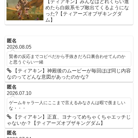
【ティアキン】みんなはどれくらい進
めたら白銀系モブ敵出てくるようにな
った?【ティアーズオブザキングダ
ム】
匿名
2026.08.05
賢者の反応までコピペだから手抜きだろ口裏合わせてんのか
と思うぐらい一緒
【ティアキン】神殿後のムービーが毎回ほぼ同じ内容
なのってどんな意図があったのかな?
匿名
2026.07.10
ゲームキャラ一人にここまで言えるみなさんは暇で羨ましい
な・・・
【ティアキン】正直、ヨナってめちゃくちゃエッチじ
ゃないか？【ティアーズオブザキングダム】
匿名