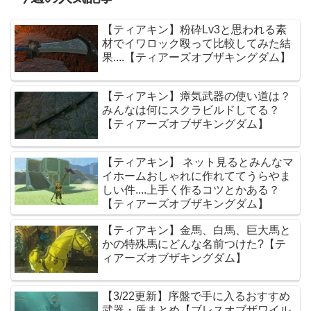
【ティアキン】粉砕Lv3と思われる素
材でイワロック殴って比較してみた結
果....【ティアーズオブザキングダム】
【ティアキン】瘴気武器の使い道は？
みんなは何にスクラビルドしてる？
【ティアーズオブザキングダム】
【ティアキン】 ネット見るとみんなマ
イホームおしゃれに作れててうらやま
しい件....上手く作るコツとかある？
【ティアーズオブザキングダム】
【ティアキン】金馬、白馬、巨大馬と
かの特殊馬にどんな名前つけた?【テ
ィアーズオブザキングダム】
【3/22更新】序盤で手に入るおすすめ
武器・盾まとめ【ブレスオブザワイル