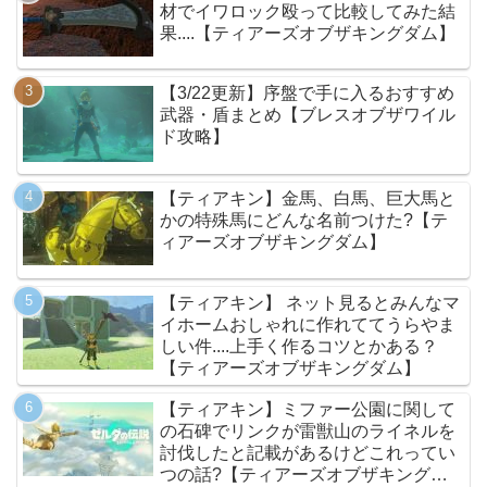
材でイワロック殴って比較してみた結
果....【ティアーズオブザキングダム】
【3/22更新】序盤で手に入るおすすめ
武器・盾まとめ【ブレスオブザワイル
ド攻略】
【ティアキン】金馬、白馬、巨大馬と
かの特殊馬にどんな名前つけた?【テ
ィアーズオブザキングダム】
【ティアキン】 ネット見るとみんなマ
イホームおしゃれに作れててうらやま
しい件....上手く作るコツとかある？
【ティアーズオブザキングダム】
【ティアキン】ミファー公園に関して
の石碑でリンクが雷獣山のライネルを
討伐したと記載があるけどこれってい
つの話?【ティアーズオブザキングダ