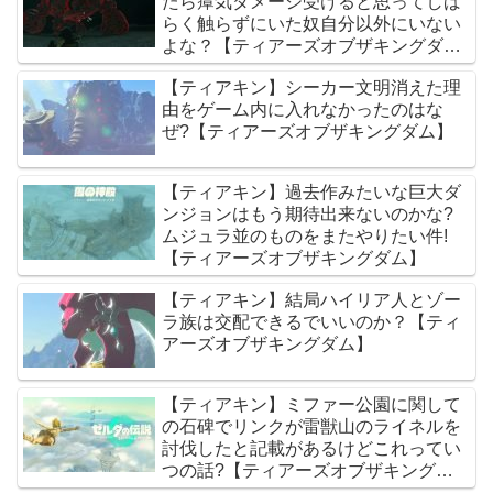
たら瘴気ダメージ受けると思ってしば
らく触らずにいた奴自分以外にいない
よな？【ティアーズオブザキングダ
ム】
【ティアキン】シーカー文明消えた理
由をゲーム内に入れなかったのはな
ぜ?【ティアーズオブザキングダム】
【ティアキン】過去作みたいな巨大ダ
ンジョンはもう期待出来ないのかな?
ムジュラ並のものをまたやりたい件!
【ティアーズオブザキングダム】
【ティアキン】結局ハイリア人とゾー
ラ族は交配できるでいいのか？【ティ
アーズオブザキングダム】
【ティアキン】ミファー公園に関して
の石碑でリンクが雷獣山のライネルを
討伐したと記載があるけどこれってい
つの話?【ティアーズオブザキングダ
ム】