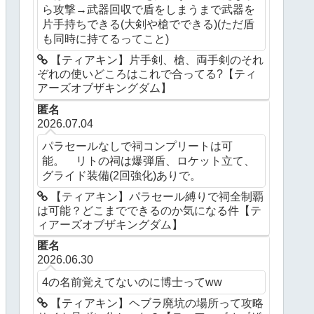
ら攻撃→武器回収で盾をしまうまで武器を
片手持ちできる(大剣や槍でできる)(ただ盾
も同時に持てるってこと)
【ティアキン】片手剣、槍、両手剣のそれ
ぞれの使いどころはこれで合ってる?【ティ
アーズオブザキングダム】
匿名
2026.07.04
パラセールなしで祠コンプリートは可
能。 リトの祠は爆弾盾、ロケット立て、
グライド装備(2回強化)ありで。
【ティアキン】パラセール縛りで祠全制覇
は可能？どこまでできるのか気になる件【テ
ィアーズオブザキングダム】
匿名
2026.06.30
4の名前覚えてないのに博士ってww
【ティアキン】ヘブラ廃坑の場所って攻略