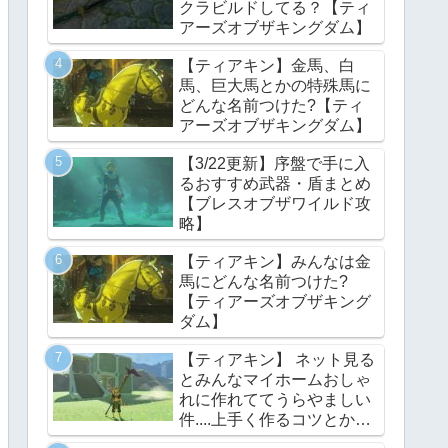
クラビルドしてる？【ティ
アーズオブザキングダム】
【ティアキン】金馬、白
馬、巨大馬とかの特殊馬に
どんな名前つけた?【ティ
アーズオブザキングダム】
【3/22更新】序盤で手に入
るおすすめ武器・盾まとめ
【ブレスオブザワイルド攻
略】
【ティアキン】みんなは金
馬にどんな名前つけた?
【ティアーズオブザキング
ダム】
【ティアキン】 ネット見る
とみんなマイホームおしゃ
れに作れててうらやましい
件....上手く作るコツとかあ
る？【ティアーズオブザキ