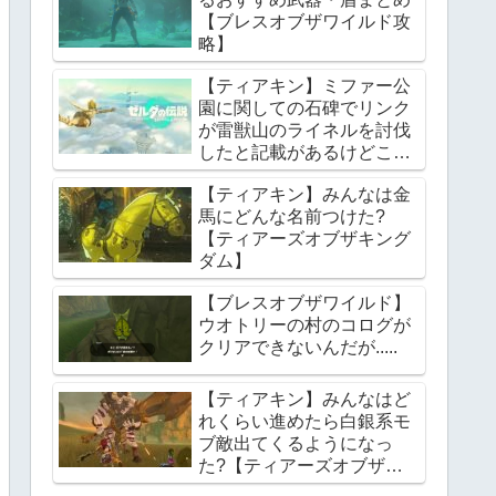
【ブレスオブザワイルド攻
略】
【ティアキン】ミファー公
園に関しての石碑でリンク
が雷獣山のライネルを討伐
したと記載があるけどこれ
っていつの話?【ティアー
【ティアキン】みんなは金
ズオブザキングダム】
馬にどんな名前つけた?
【ティアーズオブザキング
ダム】
【ブレスオブザワイルド】
ウオトリーの村のコログが
クリアできないんだが.....
【ティアキン】みんなはど
れくらい進めたら白銀系モ
ブ敵出てくるようになっ
た?【ティアーズオブザキ
ングダム】