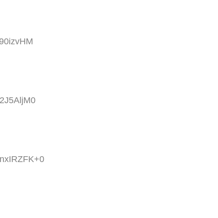
f90izvHM
p2J5AljM0
D:nxIRZFK+0