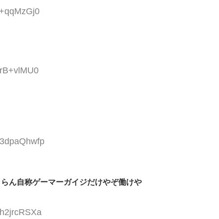
:c+qqMzGj0
hrB+vlMU0
D:3dpaQhwfp
とらん自称ゲーマーガイジだけやぞ働けや
:h2jrcRSXa