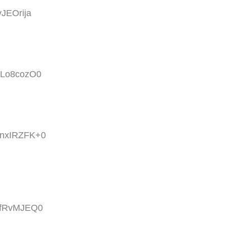
vJEOrija
:TLo8cozO0
D:nxIRZFK+0
:JfRvMJEQ0