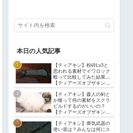
本日の人気記事
【ティアキン】粉砕Lv3と
思われる素材でイワロック
殴って比較してみた結果....
【ティアーズオブザキング
ダム】
【ティアキン】森人の剣と
か槍って何の素材をスクラ
ビルドするのがいいの？
【ティアーズオブザキング
ダム】
【ティアキン】瘴気武器の
使い道は？みんなは何にス