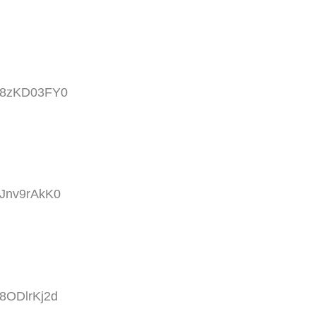
D:8zKD03FY0
:Jnv9rAkK0
:8ODlrKj2d