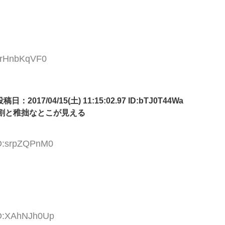
D:rHnbKqVF0
7/04/15(土) 11:15:02.97 ID:bTJ0T44Wa
割と稚拙なとこが見える
ID:srpZQPnM0
ID:XAhNJh0Up