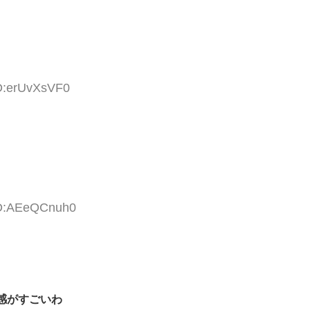
ID:erUvXsVF0
ID:AEeQCnuh0
感がすごいわ