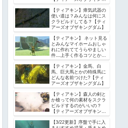
ダム】
【ティアキン】瘴気武器の
使い道は？みんなは何にス
クラビルドしてる？【ティ
アーズオブザキングダム】
【ティアキン】 ネット見る
とみんなマイホームおしゃ
れに作れててうらやましい
件....上手く作るコツとかあ
る？【ティアーズオブザキ
【ティアキン】金馬、白
ングダム】
馬、巨大馬とかの特殊馬に
どんな名前つけた?【ティ
アーズオブザキングダム】
【ティアキン】森人の剣と
か槍って何の素材をスクラ
ビルドするのがいいの？
【ティアーズオブザキング
ダム】
【3/22更新】序盤で手に入
るおすすめ武器・盾まとめ