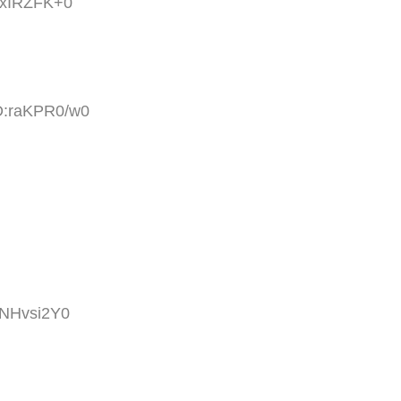
:nxIRZFK+0
ID:raKPR0/w0
JNHvsi2Y0