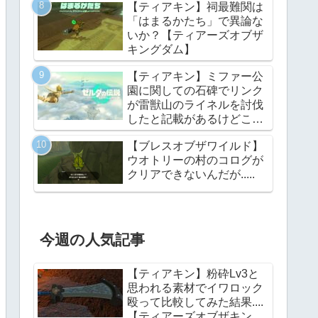
【ティアキン】祠最難関は
ングダム】
「はまるかたち」で異論な
いか？【ティアーズオブザ
キングダム】
【ティアキン】ミファー公
園に関しての石碑でリンク
が雷獣山のライネルを討伐
したと記載があるけどこれ
っていつの話?【ティアー
【ブレスオブザワイルド】
ズオブザキングダム】
ウオトリーの村のコログが
クリアできないんだが.....
今週の人気記事
【ティアキン】粉砕Lv3と
思われる素材でイワロック
殴って比較してみた結果....
【ティアーズオブザキング