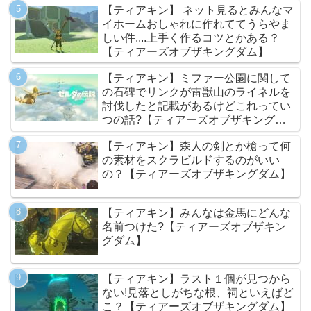
【ティアキン】 ネット見るとみんなマ
イホームおしゃれに作れててうらやま
しい件....上手く作るコツとかある？
【ティアーズオブザキングダム】
【ティアキン】ミファー公園に関して
の石碑でリンクが雷獣山のライネルを
討伐したと記載があるけどこれってい
つの話?【ティアーズオブザキングダ
ム】
【ティアキン】森人の剣とか槍って何
の素材をスクラビルドするのがいい
の？【ティアーズオブザキングダム】
【ティアキン】みんなは金馬にどんな
名前つけた?【ティアーズオブザキン
グダム】
【ティアキン】ラスト１個が見つから
ない!見落としがちな根、祠といえばど
こ？【ティアーズオブザキングダム】