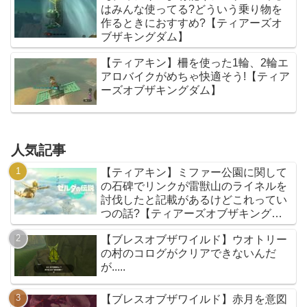
はみんな使ってる?どういう乗り物を
作るときにおすすめ?【ティアーズオ
ブザキングダム】
【ティアキン】柵を使った1輪、2輪エ
アロバイクがめちゃ快適そう!【ティア
ーズオブザキングダム】
人気記事
【ティアキン】ミファー公園に関して
の石碑でリンクが雷獣山のライネルを
討伐したと記載があるけどこれってい
つの話?【ティアーズオブザキングダ
ム】
【ブレスオブザワイルド】ウオトリー
の村のコログがクリアできないんだ
が.....
【ブレスオブザワイルド】赤月を意図