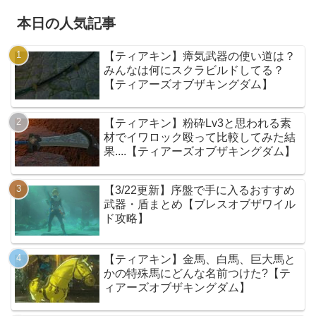
本日の人気記事
【ティアキン】瘴気武器の使い道は？
みんなは何にスクラビルドしてる？
【ティアーズオブザキングダム】
【ティアキン】粉砕Lv3と思われる素
材でイワロック殴って比較してみた結
果....【ティアーズオブザキングダム】
【3/22更新】序盤で手に入るおすすめ
武器・盾まとめ【ブレスオブザワイル
ド攻略】
【ティアキン】金馬、白馬、巨大馬と
かの特殊馬にどんな名前つけた?【テ
ィアーズオブザキングダム】