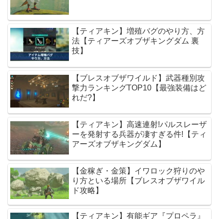
【ティアキン】増殖バグのやり方、方
法【ティアーズオブザキングダム 裏
技】
【ブレスオブザワイルド】武器種別攻
撃力ランキングTOP10【最強装備はど
れだ?】
【ティアキン】高速連射!パルスレーザ
ーを発射する兵器が凄すぎる件!【ティ
アーズオブザキングダム】
【金稼ぎ・金策】イワロック狩りのや
り方といる場所【ブレスオブザワイル
ド攻略】
【ティアキン】有能ギア『プロペラ』