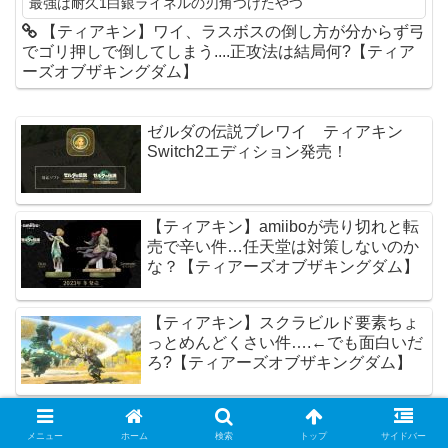
最強は耐久1白銀ライネルの刃角つけたやつ
【ティアキン】ワイ、ラスボスの倒し方が分からず弓
でゴリ押しで倒してしまう....正攻法は結局何?【ティア
ーズオブザキングダム】
ゼルダの伝説ブレワイ ティアキン
Switch2エディション発売！
【ティアキン】amiiboが売り切れと転
売で辛い件…任天堂は対策しないのか
な？【ティアーズオブザキングダム】
【ティアキン】スクラビルド要素ちょ
っとめんどくさい件….←でも面白いだ
ろ?【ティアーズオブザキングダム】
【ティアキン】みんなは防具は普通に
強化する派?それとも緊張感欲しいか
メニュー
ホーム
検索
トップ
サイドバー