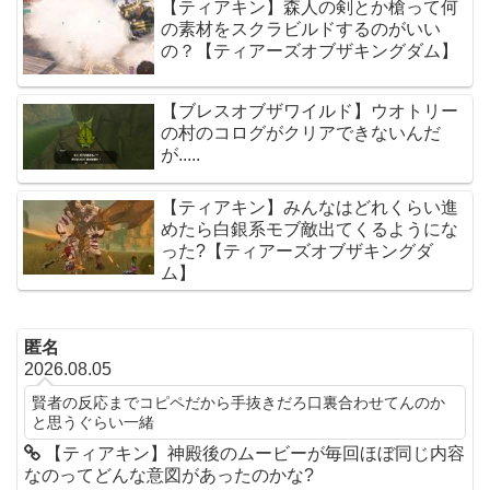
【ティアキン】森人の剣とか槍って何
の素材をスクラビルドするのがいい
の？【ティアーズオブザキングダム】
【ブレスオブザワイルド】ウオトリー
の村のコログがクリアできないんだ
が.....
【ティアキン】みんなはどれくらい進
めたら白銀系モブ敵出てくるようにな
った?【ティアーズオブザキングダ
ム】
匿名
2026.08.05
賢者の反応までコピペだから手抜きだろ口裏合わせてんのか
と思うぐらい一緒
【ティアキン】神殿後のムービーが毎回ほぼ同じ内容
なのってどんな意図があったのかな?