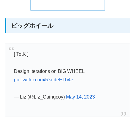
ビッグホイール
[ TotK ]
Design iterations on BIG WHEEL
pic.twitter.com/RscdeE1b4e
— Liz (@Liz_Caingcoy)
May 14, 2023