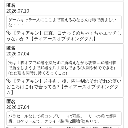
匿名
2026.07.10
ゲームキャラ一人にここまで言えるみなさんは暇で羨ましい
な・・・
【ティアキン】正直、ヨナってめちゃくちゃエッチじ
ゃないか？【ティアーズオブザキングダム】
匿名
2026.07.04
実は土豚オフで武器を持たずに盾構えながら攻撃→武器回収
で盾をしまうまで武器を片手持ちできる(大剣や槍でできる)
(ただ盾も同時に持てるってこと)
【ティアキン】片手剣、槍、両手剣のそれぞれの使い
どころはこれで合ってる?【ティアーズオブザキングダ
ム】
匿名
2026.07.04
パラセールなしで祠コンプリートは可能。 リトの祠は爆弾
盾、ロケット立て、グライド装備(2回強化)ありで。