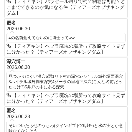
【ティアキン】パラセール縛りで祠全制覇は可能？ど
こまでできるのか気になる件【ティアーズオブザキング
ダム】
匿名
2026.06.30
4の名前覚えてないのに博士ってww
【ティアキン】ヘブラ廃坑の場所って攻略サイト見ず
に分かった？【ティアーズオブザキングダム】
深穴博士
2026.06.30
見つかりにくい深穴5選1リト村の深穴2ハイラル城外堀西深穴
3ハイラル城外堀東深穴4ゾーラの里地下深穴(こんな名前だっ
たっけ?)5井戸の中にある深穴
【ティアキン】ヘブラ廃坑の場所って攻略サイト見ず
に分かった？【ティアーズオブザキングダム】
匿名
2026.06.28
そいついたら他のうちわ(クインギブド羽以外)と水の実とか意
味なくなりそう