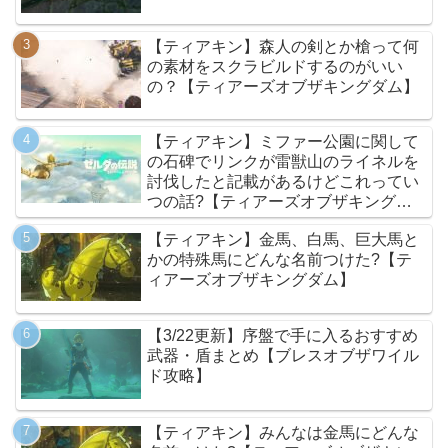
【ティアキン】森人の剣とか槍って何
の素材をスクラビルドするのがいい
の？【ティアーズオブザキングダム】
【ティアキン】ミファー公園に関して
の石碑でリンクが雷獣山のライネルを
討伐したと記載があるけどこれってい
つの話?【ティアーズオブザキングダ
ム】
【ティアキン】金馬、白馬、巨大馬と
かの特殊馬にどんな名前つけた?【テ
ィアーズオブザキングダム】
【3/22更新】序盤で手に入るおすすめ
武器・盾まとめ【ブレスオブザワイル
ド攻略】
【ティアキン】みんなは金馬にどんな