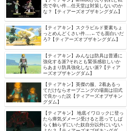
売で辛い件…任天堂は対策しないのか
な？【ティアーズオブザキングダム】
【ティアキン】スクラビルド要素ちょ
っとめんどくさい件….←でも面白いだ
ろ?【ティアーズオブザキングダム】
【ティアキン】みんなは防具は普通に
強化する派?それとも緊張感欲しいか
らあまり防具強化しない派?【ティア
ーズオブザキングダム】
【ティアキン】英傑の服、2着あるっ
てだけならオープニングの場面は旧式
で良かった説【ティアーズオブザキン
グダム】
【ティアキン】 地底イワロックに登っ
たら瘴気ダメージ受けると思ってしば
らく触らずにいた奴自分以外にいない
よな？【ティアーズオブザキングダ