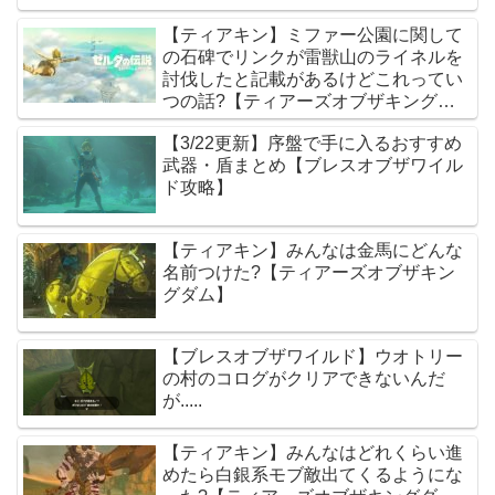
【ティアキン】ミファー公園に関して
の石碑でリンクが雷獣山のライネルを
討伐したと記載があるけどこれってい
つの話?【ティアーズオブザキングダ
ム】
【3/22更新】序盤で手に入るおすすめ
武器・盾まとめ【ブレスオブザワイル
ド攻略】
【ティアキン】みんなは金馬にどんな
名前つけた?【ティアーズオブザキン
グダム】
【ブレスオブザワイルド】ウオトリー
の村のコログがクリアできないんだ
が.....
【ティアキン】みんなはどれくらい進
めたら白銀系モブ敵出てくるようにな