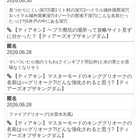
2026.06.30
見つかりにくい深穴5選1リト村の深穴2ハイラル城外堀西深穴
3ハイラル城外堀東深穴4ゾーラの里地下深穴(こんな名前だっ
たっけ?)5井戸の中にある深穴
【ティアキン】ヘブラ廃坑の場所って攻略サイト見ず
に分かった？【ティアーズオブザキングダム】
匿名
2026.06.28
そいついたら他のうちわ(クインギブド羽以外)と水の実とか意
味なくなりそう
【ティアキン】マスターモードのキンググリオークの
名前は○○グリオーク?!どんな強化されると思う?【ティ
アーズオブザキングダム】
匿名
2026.06.28
ファイブグリオーグ(火雷水氷風)
【ティアキン】マスターモードのキンググリオークの
名前は○○グリオーク?!どんな強化されると思う?【ティ
アーズオブザキングダム】