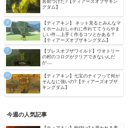
名前つけた?【ティアーズオブザキン
グダム】
【ティアキン】 ネット見るとみんなマ
イホームおしゃれに作れててうらやま
しい件....上手く作るコツとかある？
【ティアーズオブザキングダム】
【ブレスオブザワイルド】ウオトリー
の村のコログがクリアできないんだ
が.....
【ティアキン】七宝のナイフって何が
そんなに強いの?【ティアーズオブザ
キングダム】
今週の人気記事
【ティアキン】粉砕Lv3と思われる素