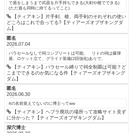
で盾をしまうまで武器を片手持ちできる(大剣や槍でできる)
(ただ盾も同時に持てるってこと)
【ティアキン】片手剣、槍、両手剣のそれぞれの使い
どころはこれで合ってる?【ティアーズオブザキングダ
ム】
匿名
2026.07.04
パラセールなしで祠コンプリートは可能。 リトの祠は爆弾
盾、ロケット立て、グライド装備(2回強化)ありで。
【ティアキン】パラセール縛りで祠全制覇は可能？ど
こまでできるのか気になる件【ティアーズオブザキング
ダム】
匿名
2026.06.30
4の名前覚えてないのに博士ってww
【ティアキン】ヘブラ廃坑の場所って攻略サイト見ず
に分かった？【ティアーズオブザキングダム】
深穴博士