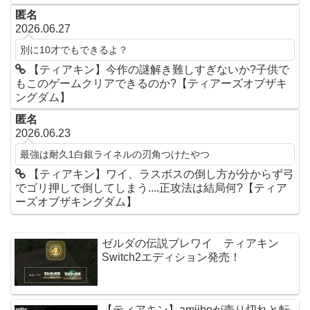
匿名
2026.06.27
別に10才でもできるよ？
【ティアキン】今作の謎解き難しすぎないか?子供で
もこのゲームクリアできるのか?【ティアーズオブザキ
ングダム】
匿名
2026.06.23
最強は耐久1白銀ライネルの刃角つけたやつ
【ティアキン】ワイ、ラスボスの倒し方が分からず弓
でゴリ押しで倒してしまう....正攻法は結局何?【ティア
ーズオブザキングダム】
ゼルダの伝説ブレワイ ティアキン
Switch2エディション発売！
【ティアキン】amiiboが売り切れと転