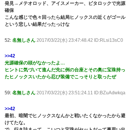
発見→メテオロッド、アイスメーカー、ピタロックで光源
確保
こんな感じで色々回ったら結局ヒノックスの近くがゴール
という悲しい結果だったっけな
52:
名無しさん
2017/03/22(水) 23:47:48.42 ID:RLsi13sC0
>>42
光源確保の頭がなかったよ…
ヒントに気づいて進んだ先に例の台座とその奥に宝珠持っ
たヒノックスいたから忍び装備でこっそりと取ったぜ
59:
名無しさん
2017/03/22(水) 23:51:24.11 ID:BZuAdwkqa
>>42
最初、暗闇でヒノックスなんかと戦いたくなかったから避
けてたな。
で、行き詰まって、こいつと宝珠がセットだって事思い出