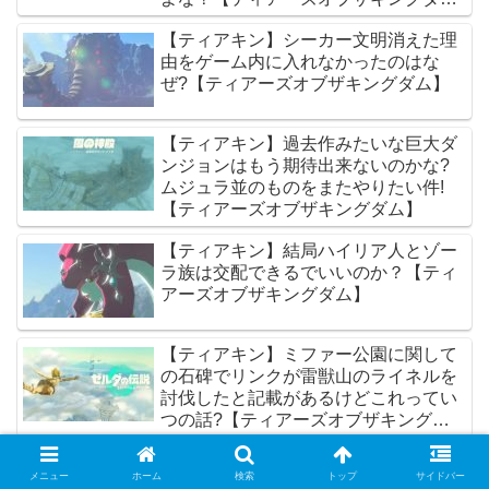
ム】
【ティアキン】シーカー文明消えた理
由をゲーム内に入れなかったのはな
ぜ?【ティアーズオブザキングダム】
【ティアキン】過去作みたいな巨大ダ
ンジョンはもう期待出来ないのかな?
ムジュラ並のものをまたやりたい件!
【ティアーズオブザキングダム】
【ティアキン】結局ハイリア人とゾー
ラ族は交配できるでいいのか？【ティ
アーズオブザキングダム】
【ティアキン】ミファー公園に関して
の石碑でリンクが雷獣山のライネルを
討伐したと記載があるけどこれってい
つの話?【ティアーズオブザキングダ
ム】
メニュー
ホーム
検索
トップ
サイドバー