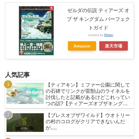
ゼルダの伝説 ティアーズ オ
ブ ザ キングダム パーフェク
トガイド
created by
Rinker
Amazon
楽天市場
人気記事
【ティアキン】ミファー公園に関して
の石碑でリンクが雷獣山のライネルを
討伐したと記載があるけどこれってい
つの話?【ティアーズオブザキングダ
ム】
【ブレスオブザワイルド】ウオトリー
の村のコログがクリアできないんだ
が.....